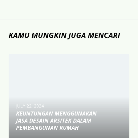
KAMU MUNGKIN JUGA MENCARI
K
e
u
n
t
u
n
JULY 22, 2024
g
KEUNTUNGAN MENGGUNAKAN
a
JASA DESAIN ARSITEK DALAM
n
PEMBANGUNAN RUMAH
M