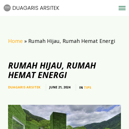
O
p
e
n
M
e
n
Home
»
Rumah Hijau, Rumah Hemat Energi
u
RUMAH HIJAU, RUMAH
HEMAT ENERGI
DUAGARIS ARSITEK
JUNE 21, 2024
IN
TIPS